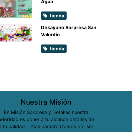
Agua
tienda
Desayuno Sorpresa San
Valentín
tienda
Nuestra Misión
En Misión Sorpresa y Detalles nuestra
prioridad es poner a tu alcance detalles de
alta calidad ... Nos caracterizamos por ser