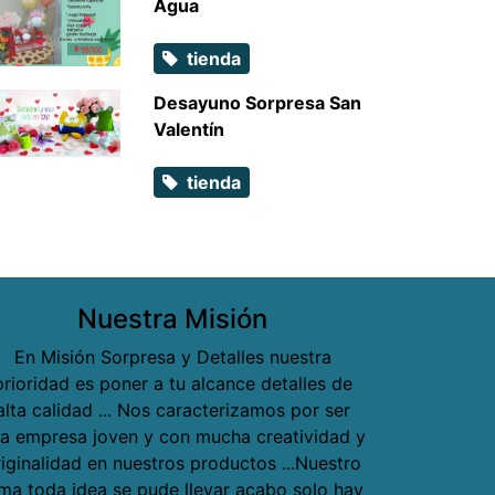
Agua
tienda
Desayuno Sorpresa San
Valentín
tienda
Nuestra Misión
En Misión Sorpresa y Detalles nuestra
prioridad es poner a tu alcance detalles de
alta calidad ... Nos caracterizamos por ser
a empresa joven y con mucha creatividad y
riginalidad en nuestros productos ...Nuestro
ma toda idea se pude llevar acabo solo hay