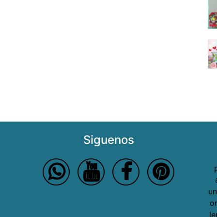
Siguenos
un
o
le